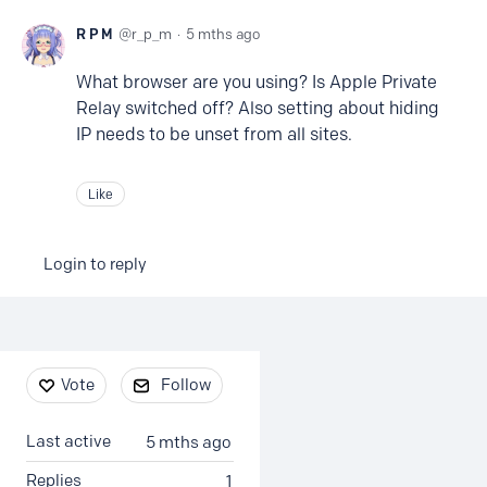
R P M
r_p_m
5 mths ago
What browser are you using? Is Apple Private
Relay switched off? Also setting about hiding
IP needs to be unset from all sites.
Like
Login to reply
Content aside
Vote
Follow
Last active
5 mths ago
Replies
1