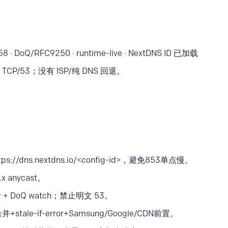
 DoQ/RFC9250 · runtime-live · NextDNS ID 已加载
CP/53；没有 ISP/纯 DNS 回退。
dns.nextdns.io/<config-id>，避免853单点慢。
 anycast。
针 + DoQ watch；禁止明文 53。
le-if-error+Samsung/Google/CDN前置。