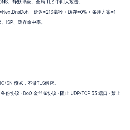
P DNS、静默降级、全局 TLS 中间人攻击。
=NextDnsDoh + 延迟=213毫秒 + 缓存=0% + 备用方案=1
议、ISP、缓存命中率。
IC/SNI预览，不做TLS解密。
备份协议 · DoQ 金丝雀协议 · 阻止 UDP/TCP 53 端口 · 禁止