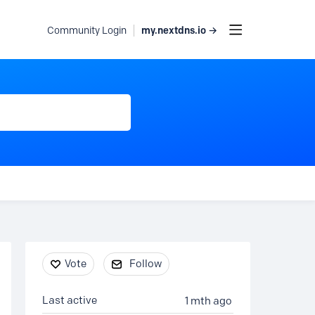
my.nextdns.io →
Community Login
Content aside
Vote
Follow
Last active
1 mth ago