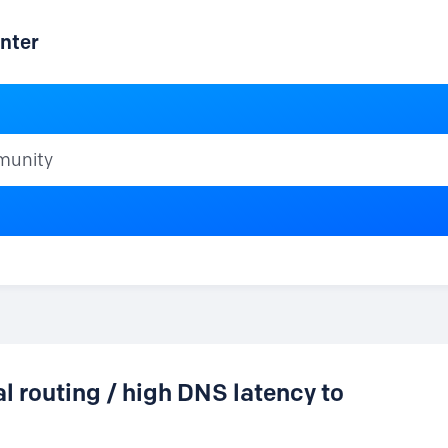
nter
ty
 routing / high DNS latency to