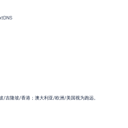
xtDNS
坡/吉隆坡/香港；澳大利亚/欧洲/美国视为跑远。